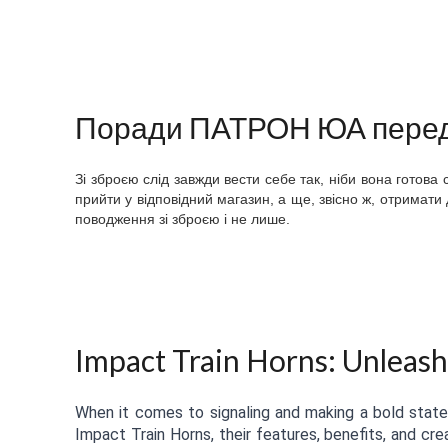
Поради ПАТРОН ЮА перед 
Зі зброєю слід завжди вести себе так, ніби вона готова
прийти у відповідний магазин, а ще, звісно ж, отримати
поводження зі зброєю і не лише.
Impact Train Horns: Unleas
When it comes to signaling and making a bold statem
Impact Train Horns, their features, benefits, and cre