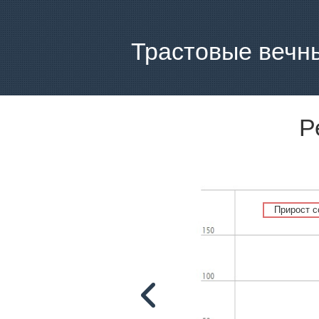
Трастовые вечн
Р
Прирост 