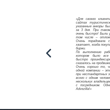
«Для своего клиент
сайтах туристичес
указанные анкоры был
за 3 дня. При тако
очень быстро! Были 
том числе – отложе
Очень порадовала 
хватает, когда покуп
биржи.
По выполнению ра
котором было все 
быстро проиндексир
сказалось на продвиж
Очень хорошо то, 
одной компании – эт
при нестандартных з
всего с одним челов
нескольких владельце
с посредником. Одн
Михаил Карпач
Advezilla!»