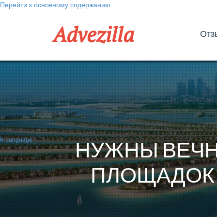
Перейти к основному содержанию
Advezilla
Отз
НУЖНЫ ВЕЧН
ПЛОЩАДОК 