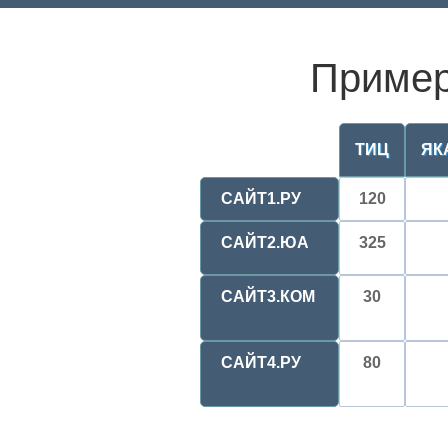
Пример
ТИЦ
ЯК
САЙТ1.РУ
120
САЙТ2.ЮА
325
САЙТ3.КОМ
30
САЙТ4.РУ
80