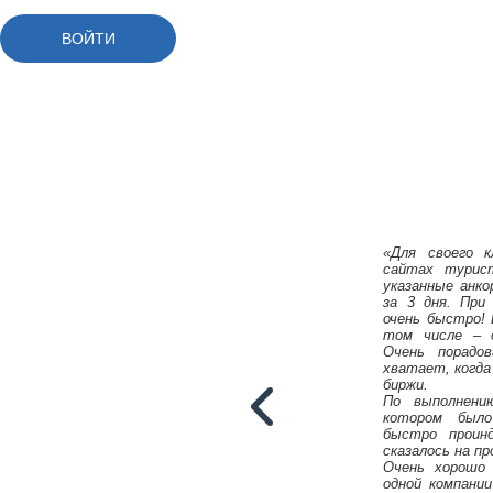
«Для своего к
сайтах турис
указанные анко
за 3 дня. При
очень быстро! 
том числе – о
Очень порадо
хватает, когда
биржи.
По выполнен
котором было
быстро проинд
сказалось на п
Очень хорошо
одной компании