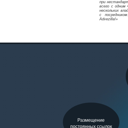
при нестандарт
всего с одним
нескольких вла
с посредником
Михаил Карпач
Advezilla!»
Размещение
постоянных ссылок