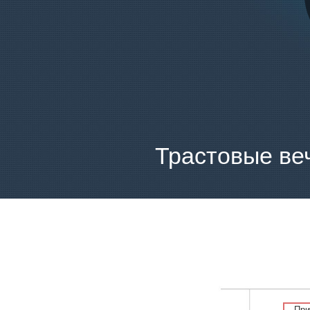
Трастовые ве
При