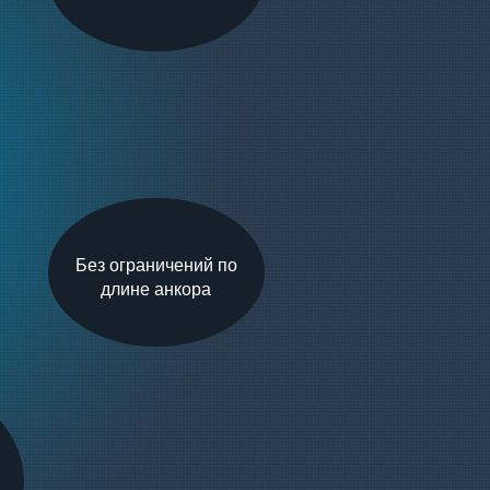
Без ограничений по
длине анкора