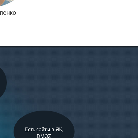
проиндексировались.
Приятно общаться с менеджером 
культурный, грамотный и обязатель
пенко
зачастую это важный момент пр
решения о сотрудничестве с 
Рекомендую сервис Advezilla 
процветания и создавать больше сайт
Есть сайты в ЯК,
DMOZ