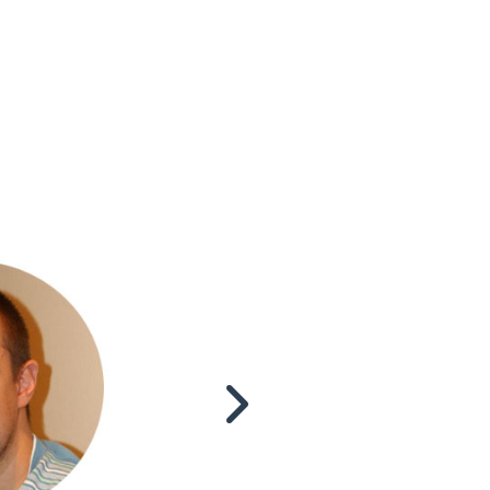
«Заказывал размещение для продви
строительной тематики. Сроки выпол
меня очень порадовали. Позитивн
также является то, что менеджер 
передает техническое задание копи
все проверяет. Найдя ошибки в 2-х
указал на них и я их исправил.
Кроме того, сайты не заспамленные
трафиком, ссылки размещаются в с
символов, а не в коротких заметках,
тематика сайта (что очень важн
органично вписывается в статью.
скидку я использовал на размещени
других сайтах, т.е., на ту же сумм
больше ссылок. Все ссылк