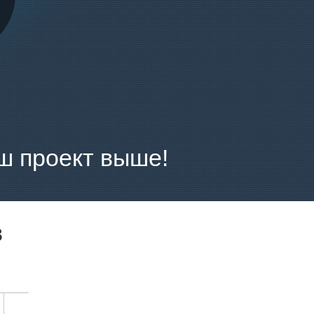
ш проект выше!
в
Прирост ссылок