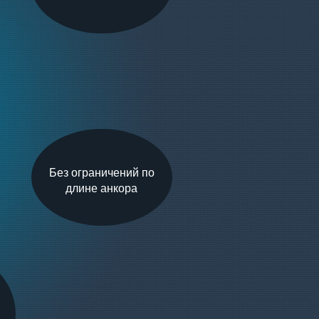
Без ограничений по
длине анкора