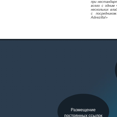
при нестандарт
всего с одним
нескольких вла
с посредником
Михаил Карпач
Advezilla!»
Размещение
постоянных ссылок