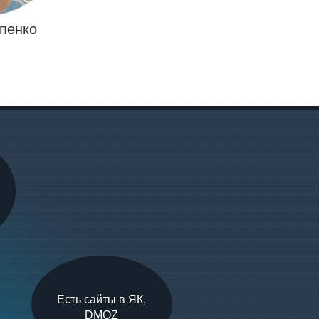
проиндексировались.
Приятно общаться с менеджером 
культурный, грамотный и обязатель
пенко
зачастую это важный момент пр
решения о сотрудничестве с 
Рекомендую сервис Advezilla 
процветания и создавать больше сайт
Есть сайты в ЯК,
DMOZ