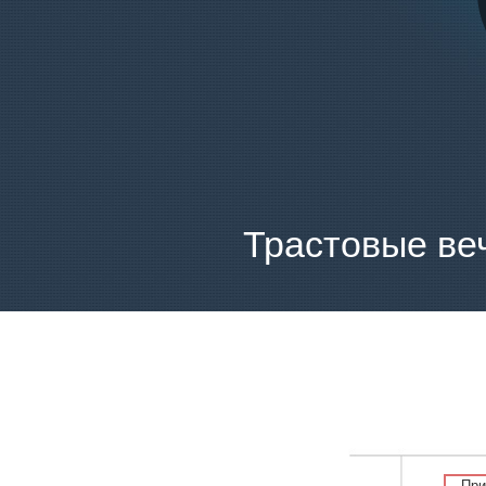
Трастовые ве
При