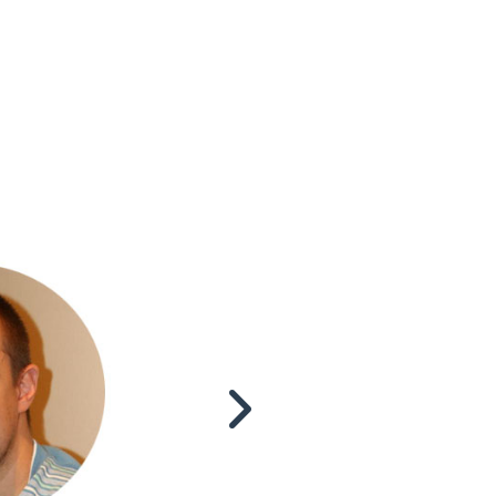
«Заказывал размещение для продви
строительной тематики. Сроки выпол
меня очень порадовали. Позитивн
также является то, что менеджер 
передает техническое задание копи
все проверяет. Найдя ошибки в 2-х
указал на них и я их исправил.
Кроме того, сайты не заспамленные
трафиком, ссылки размещаются в с
символов, а не в коротких заметках,
тематика сайта (что очень важн
органично вписывается в статью.
скидку я использовал на размещени
других сайтах, т.е., на ту же сумм
больше ссылок. Все ссылк