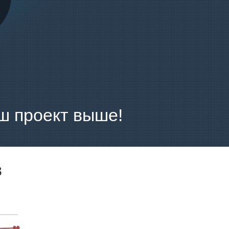
ш проект выше!
в
Прирост ссылок