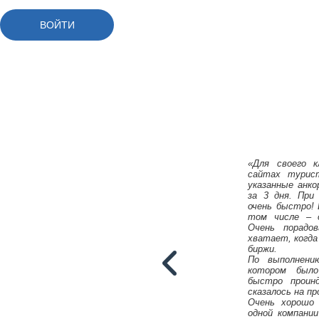
«Для своего к
сайтах турис
указанные анко
за 3 дня. При
очень быстро! 
том числе – о
Очень порадо
хватает, когда
биржи.
По выполнен
котором было
быстро проинд
сказалось на п
Очень хорошо
одной компании