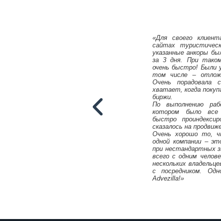
«Для своего клиент
сайтах туристичес
указанные анкоры был
за 3 дня. При тако
очень быстро! Были 
том числе – отложе
Очень порадовала 
хватает, когда покуп
биржи.
По выполнению ра
котором было все 
быстро проиндексир
сказалось на продвиж
Очень хорошо то, 
одной компании – эт
при нестандартных з
всего с одним челов
нескольких владельце
с посредником. Одн
Михаил Карпач
Advezilla!»