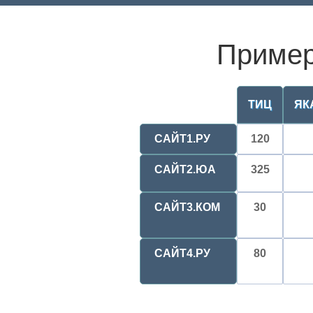
Пример
ТИЦ
ЯК
САЙТ1.РУ
120
САЙТ2.ЮА
325
САЙТ3.КОМ
30
САЙТ4.РУ
80