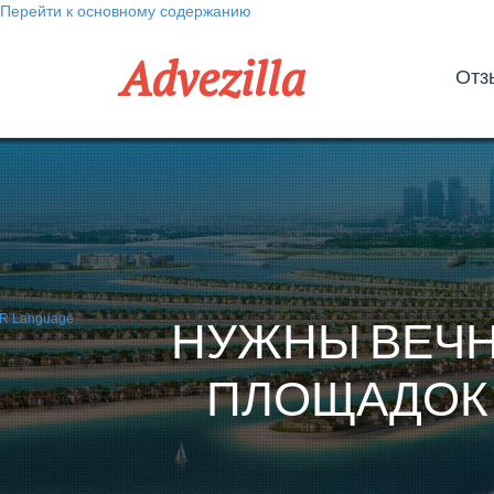
Перейти к основному содержанию
Advezilla
Отз
НУЖНЫ ВЕЧН
ПЛОЩАДОК 