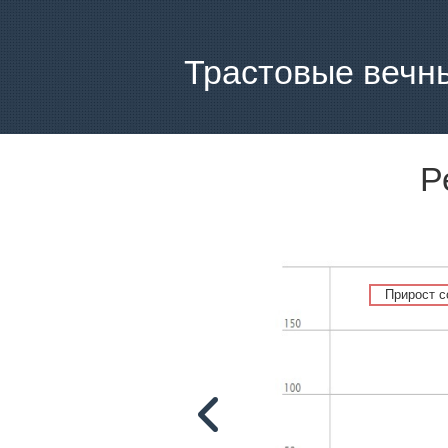
Трастовые вечн
Р
Прирост 