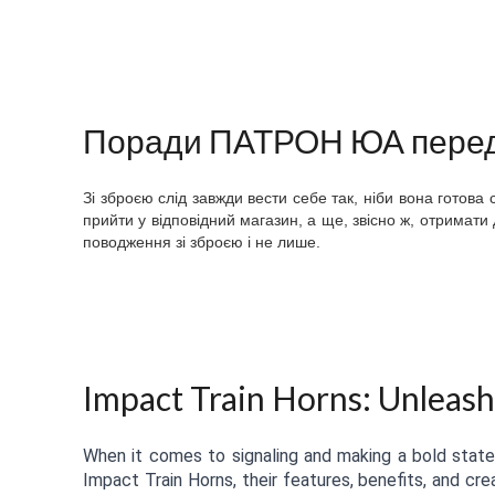
Поради ПАТРОН ЮА перед 
Зі зброєю слід завжди вести себе так, ніби вона готова
прийти у відповідний магазин, а ще, звісно ж, отримати
поводження зі зброєю і не лише.
Impact Train Horns: Unleas
When it comes to signaling and making a bold statem
Impact Train Horns, their features, benefits, and cre