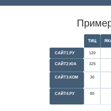
Пример
ТИЦ
ЯК
САЙТ1.РУ
120
САЙТ2.ЮА
325
САЙТ3.КОМ
30
САЙТ4.РУ
80