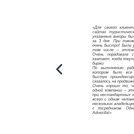
«Для своего клиент
сайтах туристичес
указанные анкоры был
за 3 дня. При тако
очень быстро! Были 
том числе – отложе
Очень порадовала 
хватает, когда покуп
биржи.
По выполнению ра
котором было все 
быстро проиндексир
сказалось на продвиж
Очень хорошо то, 
одной компании – эт
при нестандартных з
всего с одним челов
нескольких владельце
с посредником. Одн
Михаил Карпач
Advezilla!»