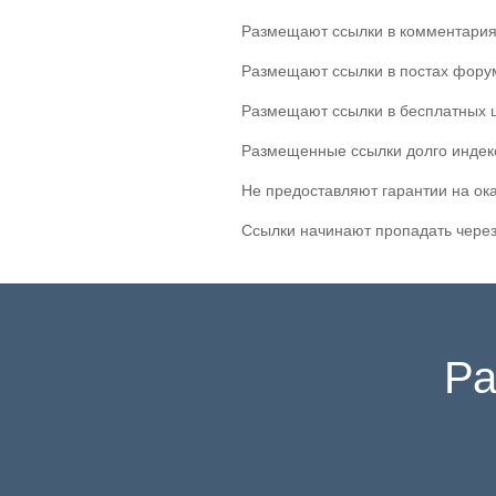
Размещают ссылки в комментария
Размещают ссылки в постах фору
Размещают ссылки в бесплатных 
Размещенные ссылки долго индек
Не предоставляют гарантии на ок
Ссылки начинают пропадать через
Ра