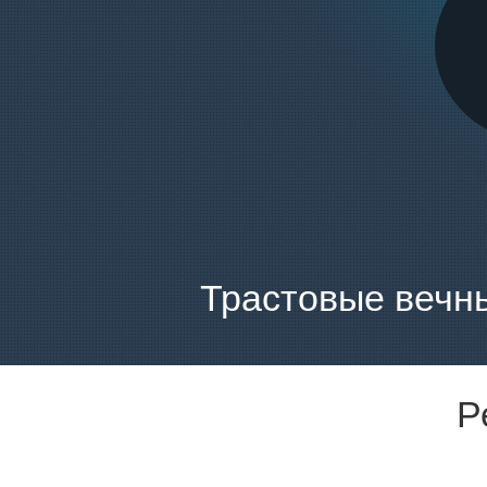
Трастовые вечн
Р