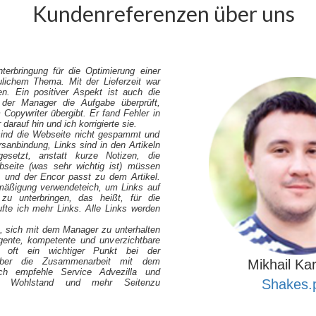
Kundenreferenzen über uns
nterbringung für die Optimierung einer
lichem Thema. Mit der Lieferzeit war
en. Ein positiver Aspekt ist auch die
 der Manager die Aufgabe überprüft,
 Copywriter übergibt. Er fand Fehler in
 darauf hin und ich korrigierte sie.
sind die Webseite nicht gespammt und
rsanbindung, Links sind in den Artikeln
esetzt, anstatt kurze Notizen, die
seite (was sehr wichtig ist) müssen
, und der Encor passt zu dem Artikel.
rmäßigung verwendeteich, um Links auf
zu unterbringen, das heißt, für die
ufte ich mehr Links. Alle Links werden
, sich mit dem Manager zu unterhalten
lligente, kompetente und unverzichtbare
 oft ein wichtiger Punkt bei der
über die Zusammenarbeit mit dem
Mikhail Ka
ch empfehle Service Advezilla und
Shakes.
n Wohlstand und mehr Seitenzu