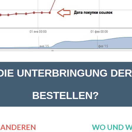
IE UNTERBRINGUNG DER 
hme der Links
BESTELLEN?
E ANDEREN
WO UND WI