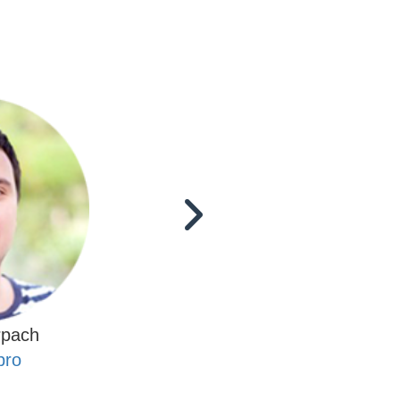
«Für meinen Kunde habe ich die Unterbri
Website zu den Tourismusthemen bestellt.
diesen Encor wurden, wie versprochen
geschrieben. Bei diesem Volum (250 Artike
schnell! Es wurden alle meine Wünsche b
einschließlich Verzögerte Veröffen
Nachrichten.Ich war Sehr zufrieden mit d
ist etwas, das ist nicht genug, wenn Si
Referenzwechsel kaufen.
Nach der Durchführung der Arbeiten wurde
gesandt, um mitzuteilen, in dem alles kl
wurde. Links wurden schnell indiziert, w
die Förderung der Standort des Clients wir
Es ist sehr gut, dass alle Websites der 
gehören, es beschleunigt die Arbeit, wei
einem kundenspezifischen Auftrag mit nu
verhandeln muss, anstatt auf eine
mehreren Eigentümern der Websites zu w
bei der Arbeit mit einem Vermittler passi
rpach
Fall empfehle ich den Service Advezilla!»
pro