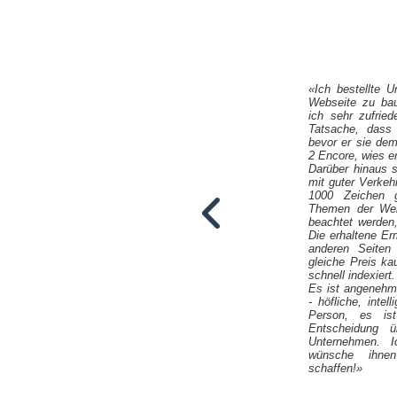
«Ich bestellte U
Webseite zu bau
ich sehr zufried
Tatsache, dass
bevor er sie dem
2 Encore, wies er
Darüber hinaus 
mit guter Verkeh
1000 Zeichen g
Themen der Web
beachtet werden
Die erhaltene E
anderen Seiten 
gleiche Preis ka
schnell indexiert.
Es ist angenehm
- höfliche, inte
Person, es ist
Viktor Karpenko
Entscheidung 
SeoProfy
Unternehmen. I
wünsche ihne
schaffen!»