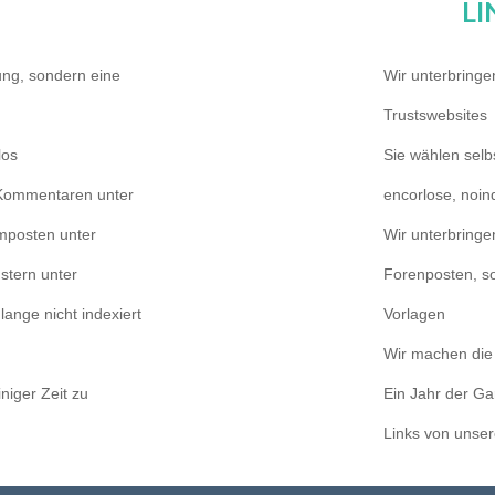
LI
ng, sondern eine
Wir unterbringe
Trustswebsites
los
Sie wählen selbs
g-Kommentaren unter
encorlose, noin
umposten unter
Wir unterbringe
stern unter
Forenposten, s
ange nicht indexiert
Vorlagen
Wir machen die 
niger Zeit zu
Ein Jahr der Ga
Links von unser